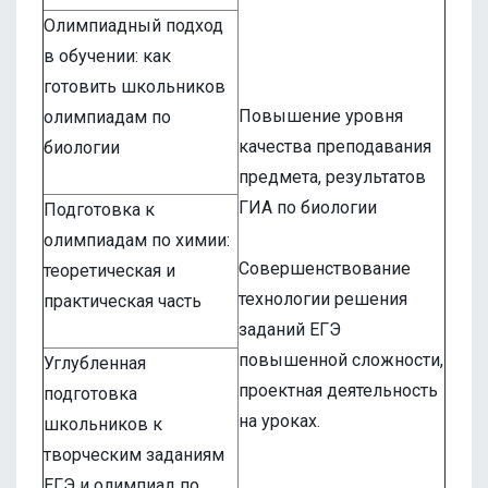
Олимпиадный подход
в обучении: как
готовить школьников
Повышение уровня
олимпиадам по
качества преподавания
биологии
предмета, результатов
ГИА по биологии
Подготовка к
олимпиадам по химии:
Совершенствование
теоретическая и
технологии решения
практическая часть
заданий ЕГЭ
повышенной сложности,
Углубленная
проектная деятельность
подготовка
на уроках.
школьников к
творческим заданиям
ЕГЭ и олимпиад по