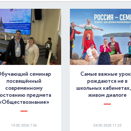
бучающий семинар
Самые важные уро
посвящённый
рождаются не в
современному
школьных кабинетах, 
остоянию предмета
живом диалоге
«Обществознание»
19.05.2026 7:36
04.05.2026 11:32