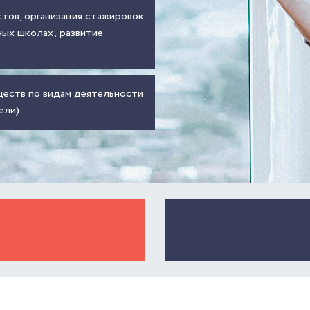
тов, организация стажировок
ных школах; развитие
еств по видам деятельности
ели).