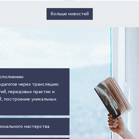
больше новостей
осполнению
дагогов через трансляцию
ий, передовых практик и
й; построение уникальных
онального мастерства.