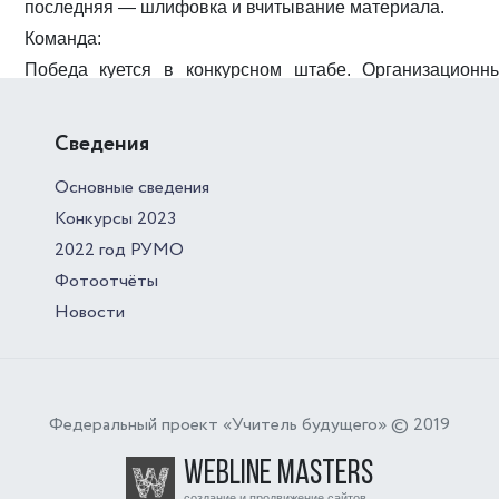
последняя — шлифовка и вчитывание материала.
Команда:
Победа куется в конкурсном штабе. Организационны
дедлайны) должна брать на себя команда, чтобы у 
творчество.
Сведения
А еще мы обсудили акцию «Мой наставник»!
Основные сведения
Конкурсы 2023
В честь дня рождения К.Д. Ушинского и Дня наставни
2022 год РУМО
выразить благодарность своим наставникам.
Фотоотчёты
Снимайте видео, делайте фото, пишите посты в ответо
Новости
благодарен своему наставнику?". Используйте в посте 
и
#СиК1алэегъаджэ
Не забудьте отметиться в Яндекс.Форм
to=https://forms.yandex.ru/u/69956fc184227cfe70d425d9&ut
Федеральный проект «Учитель будущего» © 2019
Webline Masters
создание и продвижение сайтов