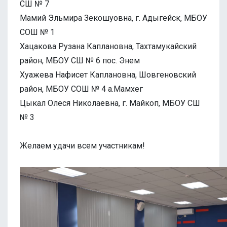
СШ № 7
Мамий Эльмира Зекошуовна, г. Адыгейск, МБОУ
СОШ № 1
Хацакова Рузана Каплановна, Тахтамукайский
район, МБОУ СШ № 6 пос. Энем
Хуажева Нафисет Каплановна, Шовгеновский
район, МБОУ СОШ № 4 а.Мамхег
Цыкал Олеся Николаевна, г. Майкоп, МБОУ СШ
№ 3
Желаем удачи всем участникам!