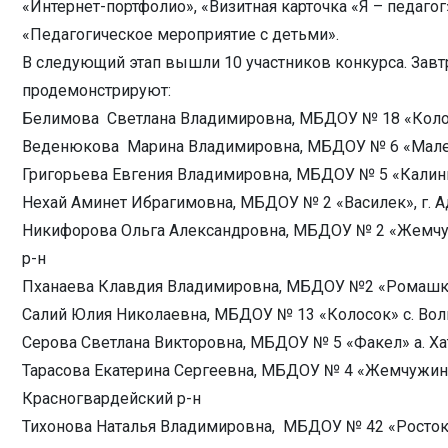
«Интернет-портфолио», «Визитная карточка «Я – педагог
«Педагогическое мероприятие с детьми».
В следующий этап вышли 10 участников конкурса. Завтр
продемонстрируют:
Белимова Светлана Владимировна, МБДОУ № 18 «Колосо
Веденюкова Марина Владимировна, МБДОУ № 6 «Малень
Григорьева Евгения Владимировна, МБДОУ № 5 «Калинка
Нехай Аминет Ибрагимовна, МБДОУ № 2 «Василек», г. 
Никифорова Ольга Александровна, МБДОУ № 2 «Жемчуж
р-н
Пханаева Клавдия Владимировна, МБДОУ №2 «Ромашка» 
Салий Юлия Николаевна, МБДОУ № 13 «Колосок» с. Вол
Серова Светлана Викторовна, МБДОУ № 5 «Факел» а. Ха
Тарасова Екатерина Сергеевна, МБДОУ № 4 «Жемчужин
Красногвардейский р-н
Тихонова Наталья Владимировна, МБДОУ № 42 «Росток»