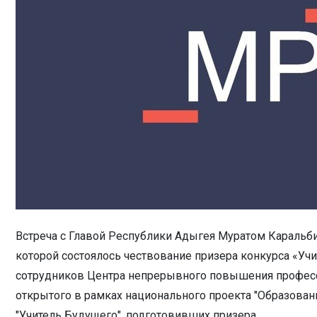
Встреча с Главой Республики Адыгея Муратом Караль
которой состоялось чествование призера конкурса «Учи
сотрудников Центра непрерывного повышения професс
открытого в рамках национального проекта "Образован
"Учитель Будущего", подготовивших призера.