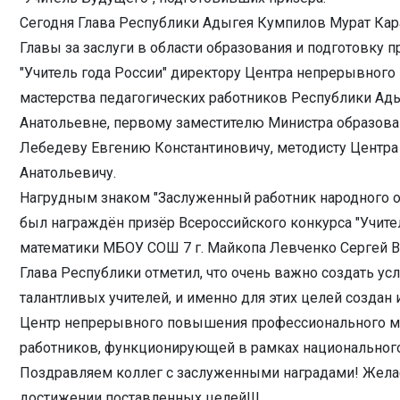
Сегодня Глава Республики Адыгея Кумпилов Мурат Кар
Главы за заслуги в области образования и подготовку 
"Учитель года России" директору Центра непрерывног
мастерства педагогических работников Республики А
Анатольевне, первому заместителю Министра образова
Лебедеву Евгению Константиновичу, методисту Центра
Анатольевичу.
Нагрудным знаком "Заслуженный работник народного 
был награждён призёр Всероссийского конкурса "Учител
математики МБОУ СОШ 7 г. Майкопа Левченко Сергей В
Глава Республики отметил, что очень важно создать ус
талантливых учителей, и именно для этих целей создан
Центр непрерывного повышения профессионального ма
работников, функционирующей в рамках национального
Поздравляем коллег с заслуженными наградами! Жела
достижении поставленных целей!!!