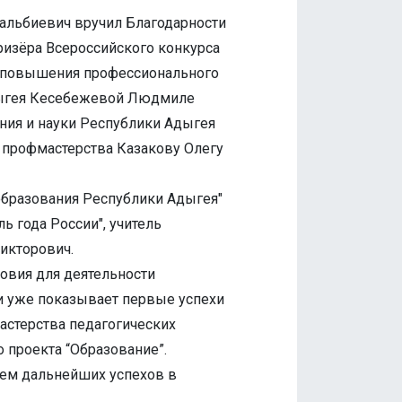
альбиевич вручил Благодарности
призёра Всероссийского конкурса
о повышения профессионального
дыгея Кесебежевой Людмиле
ния и науки Республики Адыгея
 профмастерства Казакову Олегу
образования Республики Адыгея"
ь года России", учитель
икторович.
ловия для деятельности
 и уже показывает первые успехи
стерства педагогических
 проекта “Образование”.
ем дальнейших успехов в