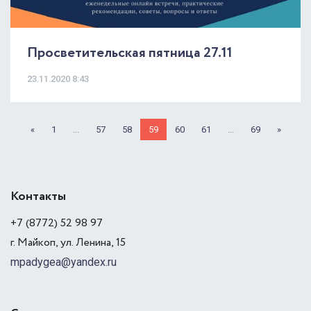
Просветительская пятница 27.11
23.11.2020 8:43
«
1
...
57
58
59
60
61
...
69
»
Контакты
+7 (8772) 52 98 97
г. Майкоп, ул. Ленина, 15
mpadygea@yandex.ru