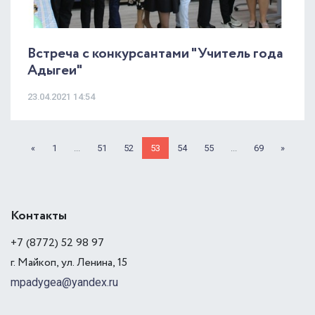
Встреча с конкурсантами "Учитель года
Адыгеи"
23.04.2021 14:54
«
1
...
51
52
53
54
55
...
69
»
Контакты
+7 (8772) 52 98 97
г. Майкоп, ул. Ленина, 15
mpadygea@yandex.ru